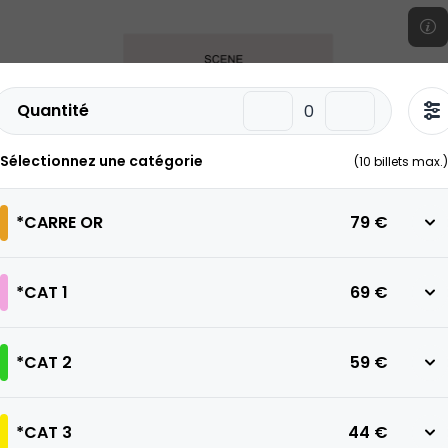
Quantité
Sélectionnez une catégorie
(
10
billets max.)
*CARRE OR
79 €
*CAT 1
69 €
*CAT 2
59 €
*CAT 3
44 €